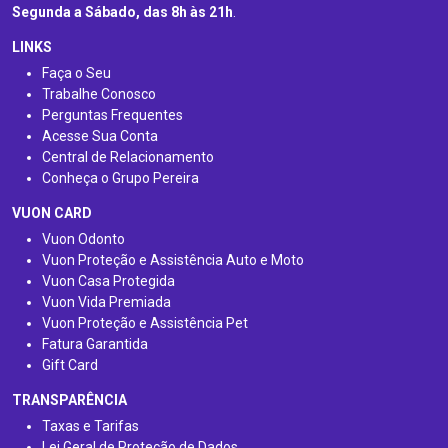
Segunda a Sábado, das 8h às 21h
.
LINKS
Faça o Seu
Trabalhe Conosco
Perguntas Frequentes
Acesse Sua Conta
Central de Relacionamento
Conheça o Grupo Pereira
VUON CARD
Vuon Odonto
Vuon Proteção e Assistência Auto e Moto
Vuon Casa Protegida
Vuon Vida Premiada
Vuon Proteção e Assistência Pet
Fatura Garantida
Gift Card
TRANSPARÊNCIA
Taxas e Tarifas
Lei Geral de Proteção de Dados