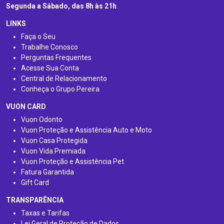
Segunda a Sábado, das 8h às 21h
.
LINKS
Faça o Seu
Trabalhe Conosco
Perguntas Frequentes
Acesse Sua Conta
Central de Relacionamento
Conheça o Grupo Pereira
VUON CARD
Vuon Odonto
Vuon Proteção e Assistência Auto e Moto
Vuon Casa Protegida
Vuon Vida Premiada
Vuon Proteção e Assistência Pet
Fatura Garantida
Gift Card
TRANSPARÊNCIA
Taxas e Tarifas
Lei Geral de Proteção de Dados