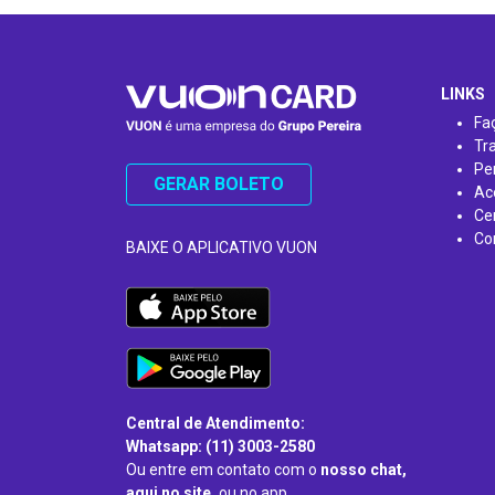
…
LINKS
Fa
Tr
Pe
GERAR BOLETO
Ac
Ce
Co
BAIXE O APLICATIVO VUON
Central de Atendimento:
Whatsapp: (11) 3003-2580
Ou entre em contato com o
nosso chat,
aqui no site,
ou no app.