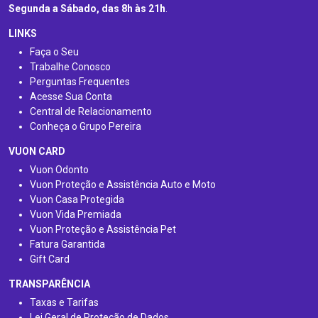
Segunda a Sábado, das 8h às 21h
.
LINKS
Faça o Seu
Trabalhe Conosco
Perguntas Frequentes
Acesse Sua Conta
Central de Relacionamento
Conheça o Grupo Pereira
VUON CARD
Vuon Odonto
Vuon Proteção e Assistência Auto e Moto
Vuon Casa Protegida
Vuon Vida Premiada
Vuon Proteção e Assistência Pet
Fatura Garantida
Gift Card
TRANSPARÊNCIA
Taxas e Tarifas
Lei Geral de Proteção de Dados