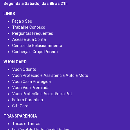
Segunda a Sábado, das 8h às 21h
.
LINKS
Faça o Seu
Trabalhe Conosco
Perguntas Frequentes
Acesse Sua Conta
Central de Relacionamento
Conheça o Grupo Pereira
VUON CARD
Vuon Odonto
Vuon Proteção e Assistência Auto e Moto
Vuon Casa Protegida
Vuon Vida Premiada
Vuon Proteção e Assistência Pet
Fatura Garantida
Gift Card
TRANSPARÊNCIA
Taxas e Tarifas
Lei Geral de Proteção de Dados