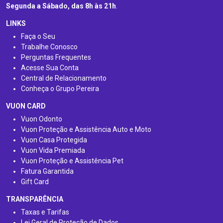
Segunda a Sábado, das 8h às 21h
.
LINKS
Faça o Seu
Trabalhe Conosco
Perguntas Frequentes
Acesse Sua Conta
Central de Relacionamento
Conheça o Grupo Pereira
VUON CARD
Vuon Odonto
Vuon Proteção e Assistência Auto e Moto
Vuon Casa Protegida
Vuon Vida Premiada
Vuon Proteção e Assistência Pet
Fatura Garantida
Gift Card
TRANSPARÊNCIA
Taxas e Tarifas
Lei Geral de Proteção de Dados