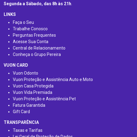
Segunda a Sábado, das 8h às 21h
.
LINKS
Faça o Seu
Trabalhe Conosco
Perguntas Frequentes
Acesse Sua Conta
Central de Relacionamento
Conheça o Grupo Pereira
VUON CARD
Vuon Odonto
Vuon Proteção e Assistência Auto e Moto
Vuon Casa Protegida
Vuon Vida Premiada
Vuon Proteção e Assistência Pet
Fatura Garantida
Gift Card
TRANSPARÊNCIA
Taxas e Tarifas
Lei Geral de Proteção de Dados