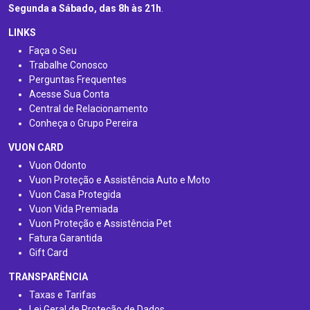
Segunda a Sábado, das 8h às 21h
.
LINKS
Faça o Seu
Trabalhe Conosco
Perguntas Frequentes
Acesse Sua Conta
Central de Relacionamento
Conheça o Grupo Pereira
VUON CARD
Vuon Odonto
Vuon Proteção e Assistência Auto e Moto
Vuon Casa Protegida
Vuon Vida Premiada
Vuon Proteção e Assistência Pet
Fatura Garantida
Gift Card
TRANSPARÊNCIA
Taxas e Tarifas
Lei Geral de Proteção de Dados