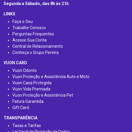
Segunda a Sábado, das 8h às 21h
.
LINKS
Faça o Seu
Trabalhe Conosco
Perguntas Frequentes
Acesse Sua Conta
Central de Relacionamento
Conheça o Grupo Pereira
VUON CARD
Vuon Odonto
Vuon Proteção e Assistência Auto e Moto
Vuon Casa Protegida
Vuon Vida Premiada
Vuon Proteção e Assistência Pet
Fatura Garantida
Gift Card
TRANSPARÊNCIA
Taxas e Tarifas
Lei Geral de Proteção de Dados