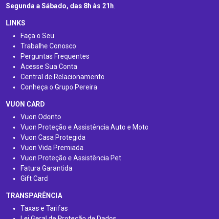
Segunda a Sábado, das 8h às 21h
.
LINKS
Faça o Seu
Trabalhe Conosco
Perguntas Frequentes
Acesse Sua Conta
Central de Relacionamento
Conheça o Grupo Pereira
VUON CARD
Vuon Odonto
Vuon Proteção e Assistência Auto e Moto
Vuon Casa Protegida
Vuon Vida Premiada
Vuon Proteção e Assistência Pet
Fatura Garantida
Gift Card
TRANSPARÊNCIA
Taxas e Tarifas
Lei Geral de Proteção de Dados