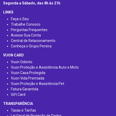
Segunda a Sábado, das 8h às 21h
.
LINKS
Faça o Seu
Trabalhe Conosco
Perguntas Frequentes
Acesse Sua Conta
Central de Relacionamento
Conheça o Grupo Pereira
VUON CARD
Vuon Odonto
Vuon Proteção e Assistência Auto e Moto
Vuon Casa Protegida
Vuon Vida Premiada
Vuon Proteção e Assistência Pet
Fatura Garantida
Gift Card
TRANSPARÊNCIA
Taxas e Tarifas
Lei Geral de Proteção de Dados