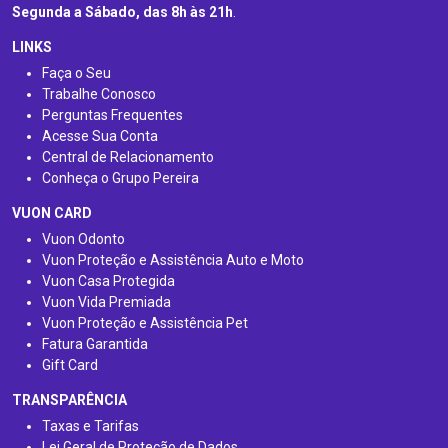
Segunda a Sábado, das 8h às 21h
.
LINKS
Faça o Seu
Trabalhe Conosco
Perguntas Frequentes
Acesse Sua Conta
Central de Relacionamento
Conheça o Grupo Pereira
VUON CARD
Vuon Odonto
Vuon Proteção e Assistência Auto e Moto
Vuon Casa Protegida
Vuon Vida Premiada
Vuon Proteção e Assistência Pet
Fatura Garantida
Gift Card
TRANSPARÊNCIA
Taxas e Tarifas
Lei Geral de Proteção de Dados