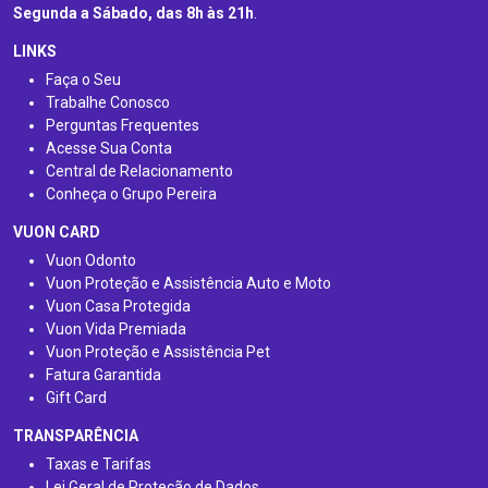
Segunda a Sábado, das 8h às 21h
.
LINKS
Faça o Seu
Trabalhe Conosco
Perguntas Frequentes
Acesse Sua Conta
Central de Relacionamento
Conheça o Grupo Pereira
VUON CARD
Vuon Odonto
Vuon Proteção e Assistência Auto e Moto
Vuon Casa Protegida
Vuon Vida Premiada
Vuon Proteção e Assistência Pet
Fatura Garantida
Gift Card
TRANSPARÊNCIA
Taxas e Tarifas
Lei Geral de Proteção de Dados