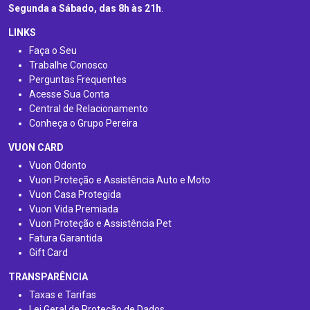
Segunda a Sábado, das 8h às 21h
.
LINKS
Faça o Seu
Trabalhe Conosco
Perguntas Frequentes
Acesse Sua Conta
Central de Relacionamento
Conheça o Grupo Pereira
VUON CARD
Vuon Odonto
Vuon Proteção e Assistência Auto e Moto
Vuon Casa Protegida
Vuon Vida Premiada
Vuon Proteção e Assistência Pet
Fatura Garantida
Gift Card
TRANSPARÊNCIA
Taxas e Tarifas
Lei Geral de Proteção de Dados