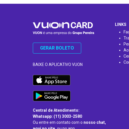
…
LINKS
Fa
Tr
Pe
GERAR BOLETO
Ac
Ce
Co
BAIXE O APLICATIVO VUON
Central de Atendimento:
Whatsapp: (11) 3003-2580
Ou entre em contato com o
nosso chat,
aqui no site,
ou no app.