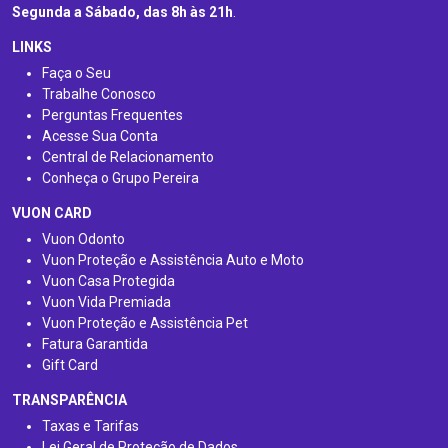
Segunda a Sábado, das 8h às 21h
.
LINKS
Faça o Seu
Trabalhe Conosco
Perguntas Frequentes
Acesse Sua Conta
Central de Relacionamento
Conheça o Grupo Pereira
VUON CARD
Vuon Odonto
Vuon Proteção e Assistência Auto e Moto
Vuon Casa Protegida
Vuon Vida Premiada
Vuon Proteção e Assistência Pet
Fatura Garantida
Gift Card
TRANSPARÊNCIA
Taxas e Tarifas
Lei Geral de Proteção de Dados