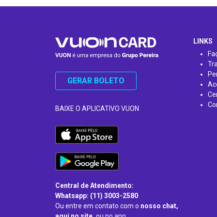
…
LINKS
Fa
Tr
Pe
GERAR BOLETO
Ac
Ce
Co
BAIXE O APLICATIVO VUON
Central de Atendimento:
Whatsapp: (11) 3003-2580
Ou entre em contato com o
nosso chat,
aqui no site,
ou no app.