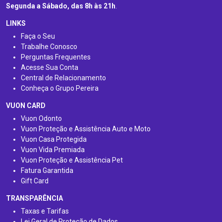
Segunda a Sábado, das 8h às 21h
.
LINKS
Faça o Seu
Trabalhe Conosco
Perguntas Frequentes
Acesse Sua Conta
Central de Relacionamento
Conheça o Grupo Pereira
VUON CARD
Vuon Odonto
Vuon Proteção e Assistência Auto e Moto
Vuon Casa Protegida
Vuon Vida Premiada
Vuon Proteção e Assistência Pet
Fatura Garantida
Gift Card
TRANSPARÊNCIA
Taxas e Tarifas
Lei Geral de Proteção de Dados