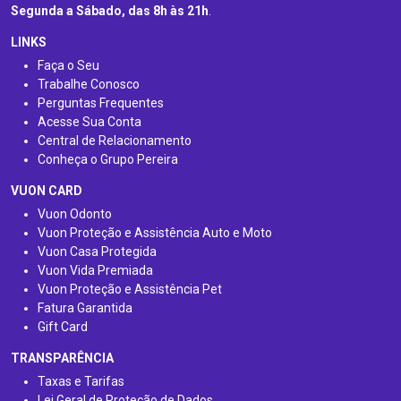
Segunda a Sábado, das 8h às 21h
.
LINKS
Faça o Seu
Trabalhe Conosco
Perguntas Frequentes
Acesse Sua Conta
Central de Relacionamento
Conheça o Grupo Pereira
VUON CARD
Vuon Odonto
Vuon Proteção e Assistência Auto e Moto
Vuon Casa Protegida
Vuon Vida Premiada
Vuon Proteção e Assistência Pet
Fatura Garantida
Gift Card
TRANSPARÊNCIA
Taxas e Tarifas
Lei Geral de Proteção de Dados