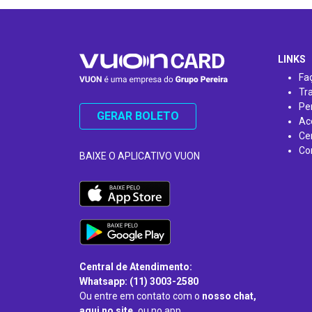
…
LINKS
Fa
Tr
Pe
GERAR BOLETO
Ac
Ce
Co
BAIXE O APLICATIVO VUON
Central de Atendimento:
Whatsapp: (11) 3003-2580
Ou entre em contato com o
nosso chat,
aqui no site,
ou no app.