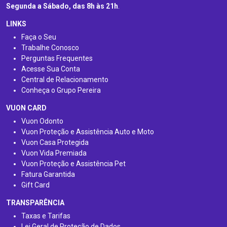
Segunda a Sábado, das 8h às 21h
.
LINKS
Faça o Seu
Trabalhe Conosco
Perguntas Frequentes
Acesse Sua Conta
Central de Relacionamento
Conheça o Grupo Pereira
VUON CARD
Vuon Odonto
Vuon Proteção e Assistência Auto e Moto
Vuon Casa Protegida
Vuon Vida Premiada
Vuon Proteção e Assistência Pet
Fatura Garantida
Gift Card
TRANSPARÊNCIA
Taxas e Tarifas
Lei Geral de Proteção de Dados