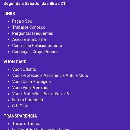
Segunda a Sábado, das 8h às 21h
.
LINKS
Faça o Seu
Trabalhe Conosco
Perguntas Frequentes
Acesse Sua Conta
Central de Relacionamento
Conheça o Grupo Pereira
VUON CARD
Vuon Odonto
Vuon Proteção e Assistência Auto e Moto
Vuon Casa Protegida
Vuon Vida Premiada
Vuon Proteção e Assistência Pet
Fatura Garantida
Gift Card
TRANSPARÊNCIA
Taxas e Tarifas
Lei Geral de Proteção de Dados