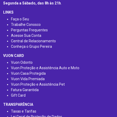
Segunda a Sábado, das 8h às 21h
.
LINKS
Faça o Seu
Trabalhe Conosco
Perguntas Frequentes
Acesse Sua Conta
Central de Relacionamento
Conheça o Grupo Pereira
VUON CARD
Vuon Odonto
Vuon Proteção e Assistência Auto e Moto
Vuon Casa Protegida
Vuon Vida Premiada
Vuon Proteção e Assistência Pet
Fatura Garantida
Gift Card
TRANSPARÊNCIA
Taxas e Tarifas
Lei Geral de Proteção de Dados