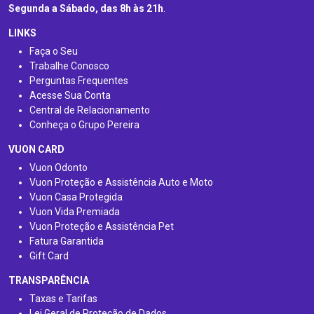
Segunda a Sábado, das 8h às 21h
.
LINKS
Faça o Seu
Trabalhe Conosco
Perguntas Frequentes
Acesse Sua Conta
Central de Relacionamento
Conheça o Grupo Pereira
VUON CARD
Vuon Odonto
Vuon Proteção e Assistência Auto e Moto
Vuon Casa Protegida
Vuon Vida Premiada
Vuon Proteção e Assistência Pet
Fatura Garantida
Gift Card
TRANSPARÊNCIA
Taxas e Tarifas
Lei Geral de Proteção de Dados