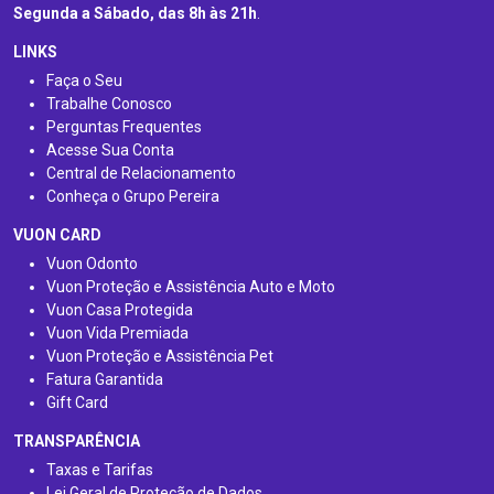
Segunda a Sábado, das 8h às 21h
.
LINKS
Faça o Seu
Trabalhe Conosco
Perguntas Frequentes
Acesse Sua Conta
Central de Relacionamento
Conheça o Grupo Pereira
VUON CARD
Vuon Odonto
Vuon Proteção e Assistência Auto e Moto
Vuon Casa Protegida
Vuon Vida Premiada
Vuon Proteção e Assistência Pet
Fatura Garantida
Gift Card
TRANSPARÊNCIA
Taxas e Tarifas
Lei Geral de Proteção de Dados