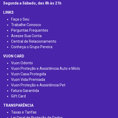
Segunda a Sábado, das 8h às 21h
.
LINKS
Faça o Seu
Trabalhe Conosco
Perguntas Frequentes
Acesse Sua Conta
Central de Relacionamento
Conheça o Grupo Pereira
VUON CARD
Vuon Odonto
Vuon Proteção e Assistência Auto e Moto
Vuon Casa Protegida
Vuon Vida Premiada
Vuon Proteção e Assistência Pet
Fatura Garantida
Gift Card
TRANSPARÊNCIA
Taxas e Tarifas
Lei Geral de Proteção de Dados