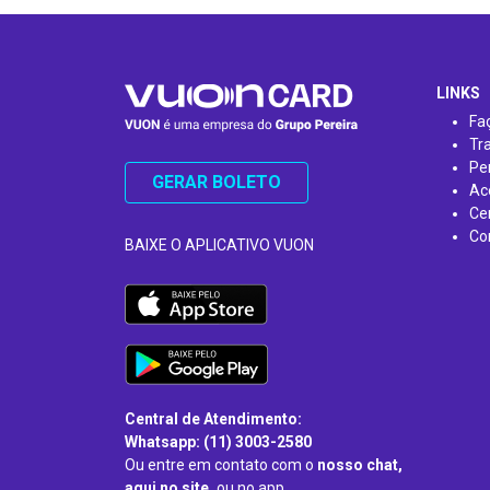
…
LINKS
Fa
Tr
Pe
GERAR BOLETO
Ac
Ce
Co
BAIXE O APLICATIVO VUON
Central de Atendimento:
Whatsapp: (11) 3003-2580
Ou entre em contato com o
nosso chat,
aqui no site,
ou no app.