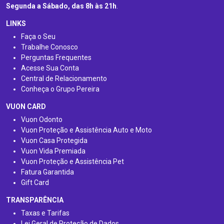
Segunda a Sábado, das 8h às 21h
.
LINKS
Faça o Seu
Trabalhe Conosco
Perguntas Frequentes
Acesse Sua Conta
Central de Relacionamento
Conheça o Grupo Pereira
VUON CARD
Vuon Odonto
Vuon Proteção e Assistência Auto e Moto
Vuon Casa Protegida
Vuon Vida Premiada
Vuon Proteção e Assistência Pet
Fatura Garantida
Gift Card
TRANSPARÊNCIA
Taxas e Tarifas
Lei Geral de Proteção de Dados