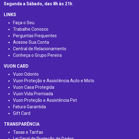
Segunda a Sábado, das 8h às 21h
.
LINKS
Faça o Seu
Trabalhe Conosco
Perguntas Frequentes
Acesse Sua Conta
Central de Relacionamento
Conheça o Grupo Pereira
VUON CARD
Vuon Odonto
Vuon Proteção e Assistência Auto e Moto
Vuon Casa Protegida
Vuon Vida Premiada
Vuon Proteção e Assistência Pet
Fatura Garantida
Gift Card
TRANSPARÊNCIA
Taxas e Tarifas
Lei Geral de Proteção de Dados