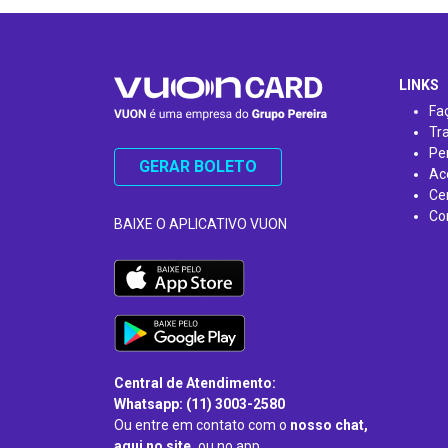
…
LINKS
Fa
Tr
Pe
GERAR BOLETO
Ac
Ce
Co
BAIXE O APLICATIVO VUON
Central de Atendimento:
Whatsapp: (11) 3003-2580
Ou entre em contato com o
nosso chat,
aqui no site,
ou no app.