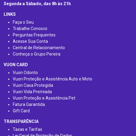
Segunda a Sábado, das 8h às 21h
.
LINKS
Faça o Seu
Trabalhe Conosco
Perguntas Frequentes
Acesse Sua Conta
Central de Relacionamento
Conheça o Grupo Pereira
VUON CARD
Vuon Odonto
Vuon Proteção e Assistência Auto e Moto
Vuon Casa Protegida
Vuon Vida Premiada
Vuon Proteção e Assistência Pet
Fatura Garantida
Gift Card
TRANSPARÊNCIA
Taxas e Tarifas
Lei Geral de Proteção de Dados