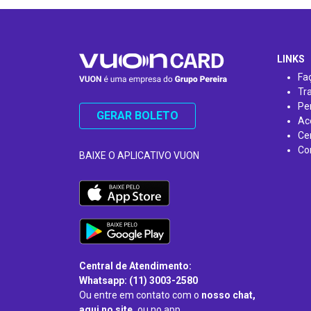
…
LINKS
Fa
Tr
Pe
GERAR BOLETO
Ac
Ce
Co
BAIXE O APLICATIVO VUON
Central de Atendimento:
Whatsapp: (11) 3003-2580
Ou entre em contato com o
nosso chat,
aqui no site,
ou no app.