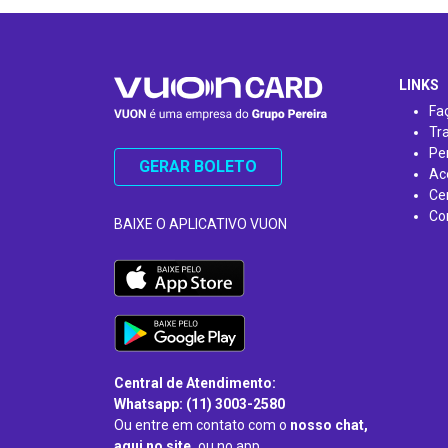
…
LINKS
Fa
Tr
Pe
GERAR BOLETO
Ac
Ce
Co
BAIXE O APLICATIVO VUON
Central de Atendimento:
Whatsapp: (11) 3003-2580
Ou entre em contato com o
nosso chat,
aqui no site,
ou no app.