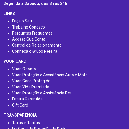
Segunda a Sábado, das 8h às 21h
.
LINKS
Faça o Seu
Trabalhe Conosco
Perguntas Frequentes
Acesse Sua Conta
Central de Relacionamento
Conheça o Grupo Pereira
VUON CARD
Vuon Odonto
Vuon Proteção e Assistência Auto e Moto
Vuon Casa Protegida
Vuon Vida Premiada
Vuon Proteção e Assistência Pet
Fatura Garantida
Gift Card
TRANSPARÊNCIA
Taxas e Tarifas
Lei Geral de Proteção de Dados