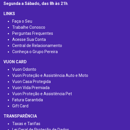
Segunda a Sábado, das 8h às 21h
.
LINKS
Faça o Seu
Trabalhe Conosco
Perguntas Frequentes
Acesse Sua Conta
Central de Relacionamento
Conheça o Grupo Pereira
VUON CARD
Vuon Odonto
Vuon Proteção e Assistência Auto e Moto
Vuon Casa Protegida
Vuon Vida Premiada
Vuon Proteção e Assistência Pet
Fatura Garantida
Gift Card
TRANSPARÊNCIA
Taxas e Tarifas
Lei Geral de Proteção de Dados