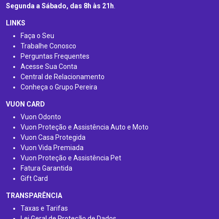
Segunda a Sábado, das 8h às 21h
.
LINKS
Faça o Seu
Trabalhe Conosco
Perguntas Frequentes
Acesse Sua Conta
Central de Relacionamento
Conheça o Grupo Pereira
VUON CARD
Vuon Odonto
Vuon Proteção e Assistência Auto e Moto
Vuon Casa Protegida
Vuon Vida Premiada
Vuon Proteção e Assistência Pet
Fatura Garantida
Gift Card
TRANSPARÊNCIA
Taxas e Tarifas
Lei Geral de Proteção de Dados