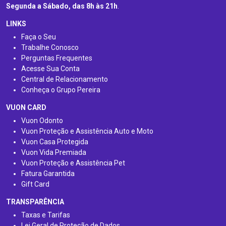
Segunda a Sábado, das 8h às 21h
.
LINKS
Faça o Seu
Trabalhe Conosco
Perguntas Frequentes
Acesse Sua Conta
Central de Relacionamento
Conheça o Grupo Pereira
VUON CARD
Vuon Odonto
Vuon Proteção e Assistência Auto e Moto
Vuon Casa Protegida
Vuon Vida Premiada
Vuon Proteção e Assistência Pet
Fatura Garantida
Gift Card
TRANSPARÊNCIA
Taxas e Tarifas
Lei Geral de Proteção de Dados