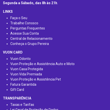
Segunda a Sábado, das 8h às 21h
.
LINKS
Faça o Seu
Trabalhe Conosco
Perguntas Frequentes
Acesse Sua Conta
Central de Relacionamento
Conheça o Grupo Pereira
VUON CARD
Vuon Odonto
Vuon Proteção e Assistência Auto e Moto
Vuon Casa Protegida
Vuon Vida Premiada
Vuon Proteção e Assistência Pet
Fatura Garantida
Gift Card
TRANSPARÊNCIA
Taxas e Tarifas
Lei Geral de Proteção de Dados