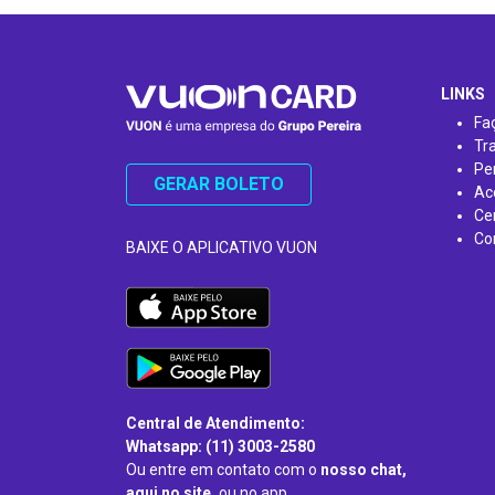
…
LINKS
Fa
Tr
Pe
GERAR BOLETO
Ac
Ce
Co
BAIXE O APLICATIVO VUON
Central de Atendimento:
Whatsapp: (11) 3003-2580
Ou entre em contato com o
nosso chat,
aqui no site,
ou no app.