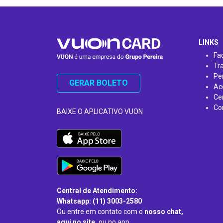
…
LINKS
Fa
Tr
Pe
GERAR BOLETO
Ac
Ce
Co
BAIXE O APLICATIVO VUON
Central de Atendimento:
Whatsapp: (11) 3003-2580
Ou entre em contato com o
nosso chat,
aqui no site,
ou no app.