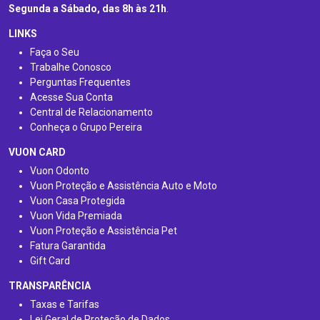
Segunda a Sábado, das 8h às 21h
.
LINKS
Faça o Seu
Trabalhe Conosco
Perguntas Frequentes
Acesse Sua Conta
Central de Relacionamento
Conheça o Grupo Pereira
VUON CARD
Vuon Odonto
Vuon Proteção e Assistência Auto e Moto
Vuon Casa Protegida
Vuon Vida Premiada
Vuon Proteção e Assistência Pet
Fatura Garantida
Gift Card
TRANSPARÊNCIA
Taxas e Tarifas
Lei Geral de Proteção de Dados