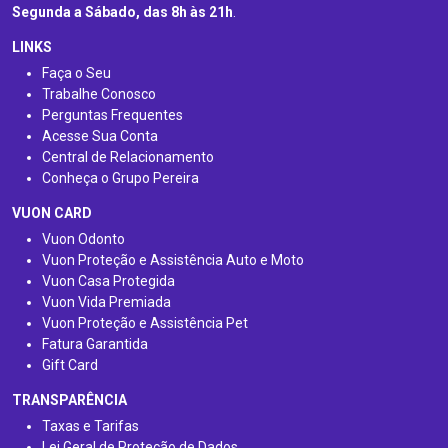
Segunda a Sábado, das 8h às 21h
.
LINKS
Faça o Seu
Trabalhe Conosco
Perguntas Frequentes
Acesse Sua Conta
Central de Relacionamento
Conheça o Grupo Pereira
VUON CARD
Vuon Odonto
Vuon Proteção e Assistência Auto e Moto
Vuon Casa Protegida
Vuon Vida Premiada
Vuon Proteção e Assistência Pet
Fatura Garantida
Gift Card
TRANSPARÊNCIA
Taxas e Tarifas
Lei Geral de Proteção de Dados