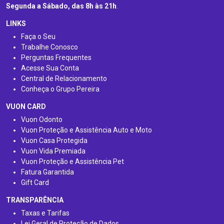
Segunda a Sábado, das 8h às 21h
.
LINKS
Faça o Seu
Trabalhe Conosco
Perguntas Frequentes
Acesse Sua Conta
Central de Relacionamento
Conheça o Grupo Pereira
VUON CARD
Vuon Odonto
Vuon Proteção e Assistência Auto e Moto
Vuon Casa Protegida
Vuon Vida Premiada
Vuon Proteção e Assistência Pet
Fatura Garantida
Gift Card
TRANSPARÊNCIA
Taxas e Tarifas
Lei Geral de Proteção de Dados