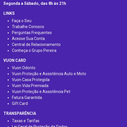
Segunda a Sábado, das 8h às 21h
.
LINKS
Faça o Seu
Trabalhe Conosco
Perguntas Frequentes
Acesse Sua Conta
Central de Relacionamento
Conheça o Grupo Pereira
VUON CARD
Vuon Odonto
Vuon Proteção e Assistência Auto e Moto
Vuon Casa Protegida
Vuon Vida Premiada
Vuon Proteção e Assistência Pet
Fatura Garantida
Gift Card
TRANSPARÊNCIA
Taxas e Tarifas
Lei Geral de Proteção de Dados