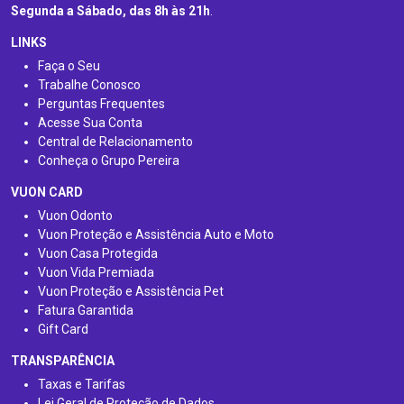
Segunda a Sábado, das 8h às 21h
.
LINKS
Faça o Seu
Trabalhe Conosco
Perguntas Frequentes
Acesse Sua Conta
Central de Relacionamento
Conheça o Grupo Pereira
VUON CARD
Vuon Odonto
Vuon Proteção e Assistência Auto e Moto
Vuon Casa Protegida
Vuon Vida Premiada
Vuon Proteção e Assistência Pet
Fatura Garantida
Gift Card
TRANSPARÊNCIA
Taxas e Tarifas
Lei Geral de Proteção de Dados