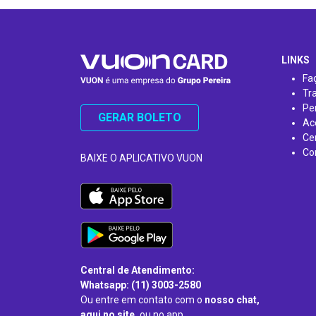
…
LINKS
Fa
Tr
Pe
GERAR BOLETO
Ac
Ce
Co
BAIXE O APLICATIVO VUON
Central de Atendimento:
Whatsapp: (11) 3003-2580
Ou entre em contato com o
nosso chat,
aqui no site,
ou no app.