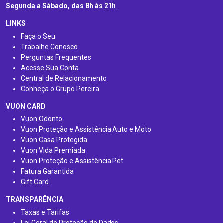
Segunda a Sábado, das 8h às 21h
.
LINKS
Faça o Seu
Trabalhe Conosco
Perguntas Frequentes
Acesse Sua Conta
Central de Relacionamento
Conheça o Grupo Pereira
VUON CARD
Vuon Odonto
Vuon Proteção e Assistência Auto e Moto
Vuon Casa Protegida
Vuon Vida Premiada
Vuon Proteção e Assistência Pet
Fatura Garantida
Gift Card
TRANSPARÊNCIA
Taxas e Tarifas
Lei Geral de Proteção de Dados