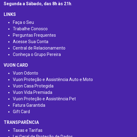
Segunda a Sábado, das 8h às 21h
.
LINKS
Faça o Seu
Trabalhe Conosco
Perguntas Frequentes
Acesse Sua Conta
Central de Relacionamento
Conheça o Grupo Pereira
VUON CARD
Vuon Odonto
Vuon Proteção e Assistência Auto e Moto
Vuon Casa Protegida
Vuon Vida Premiada
Vuon Proteção e Assistência Pet
Fatura Garantida
Gift Card
TRANSPARÊNCIA
Taxas e Tarifas
Lei Geral de Proteção de Dados