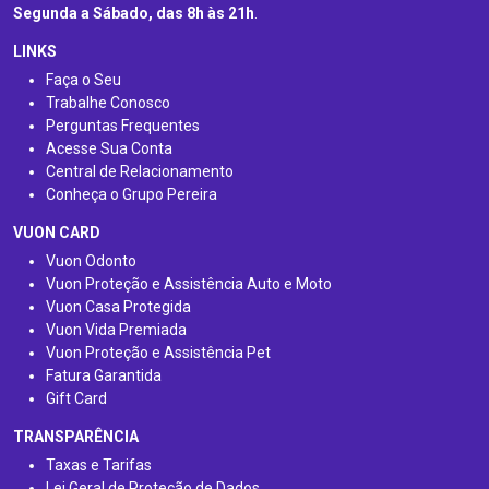
Segunda a Sábado, das 8h às 21h
.
LINKS
Faça o Seu
Trabalhe Conosco
Perguntas Frequentes
Acesse Sua Conta
Central de Relacionamento
Conheça o Grupo Pereira
VUON CARD
Vuon Odonto
Vuon Proteção e Assistência Auto e Moto
Vuon Casa Protegida
Vuon Vida Premiada
Vuon Proteção e Assistência Pet
Fatura Garantida
Gift Card
TRANSPARÊNCIA
Taxas e Tarifas
Lei Geral de Proteção de Dados