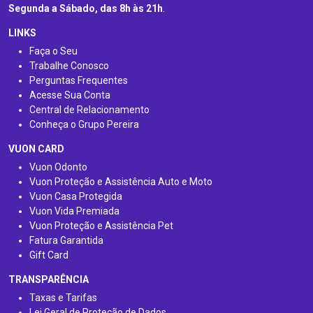
Segunda a Sábado, das 8h às 21h
.
LINKS
Faça o Seu
Trabalhe Conosco
Perguntas Frequentes
Acesse Sua Conta
Central de Relacionamento
Conheça o Grupo Pereira
VUON CARD
Vuon Odonto
Vuon Proteção e Assistência Auto e Moto
Vuon Casa Protegida
Vuon Vida Premiada
Vuon Proteção e Assistência Pet
Fatura Garantida
Gift Card
TRANSPARÊNCIA
Taxas e Tarifas
Lei Geral de Proteção de Dados